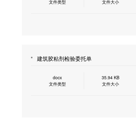
文件类型
文件大小
建筑胶粘剂检验委托单
docx
35.94 KB
文件类型
文件大小