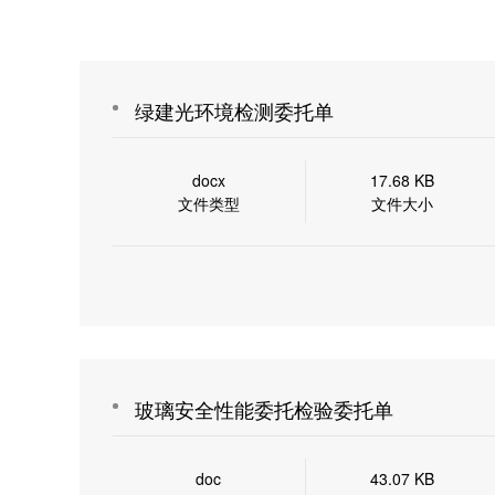
绿建光环境检测委托单
docx
17.68 KB
文件类型
文件大小
玻璃安全性能委托检验委托单
doc
43.07 KB