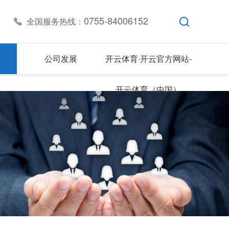
0755-84006152
全国服务热线：
公司发展
开云体育·开云官方网站-
开云体育（中国）