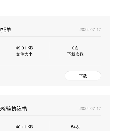
委托单
2024-07-17
49.01 KB
0次
文件大小
下载次数
下载
托检验协议书
2024-07-17
40.11 KB
54次