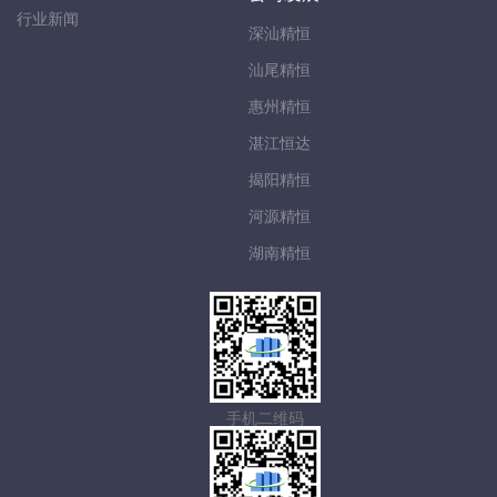
行业新闻
深汕精恒
汕尾精恒
惠州精恒
湛江恒达
揭阳精恒
河源精恒
湖南精恒
手机二维码