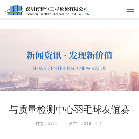
开云体育·开云官方网站
与质量检测中心羽毛球友谊赛
浏览：5778
发布：2019-10-11