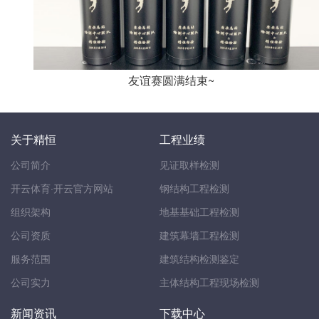
友谊赛圆满结束~
关于精恒
工程业绩
公司简介
见证取样检测
开云体育·开云官方网站
钢结构工程检测
组织架构
地基基础工程检测
公司资质
建筑幕墙工程检测
服务范围
建筑结构检测鉴定
公司实力
主体结构工程现场检测
新闻资讯
下载中心