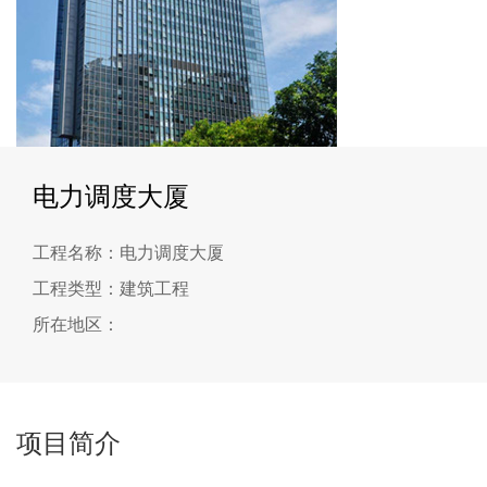
电力调度大厦
工程名称：电力调度大厦
工程类型：建筑工程
所在地区：
项目简介