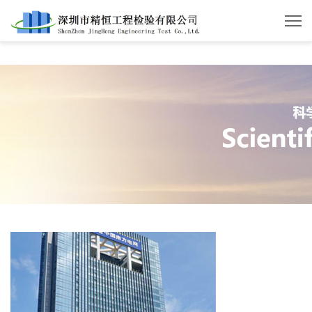
开云体育·开云官方网站