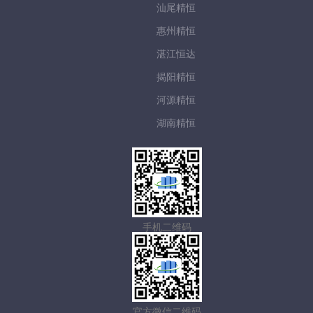
汕尾精恒
惠州精恒
湛江恒达
揭阳精恒
河源精恒
湖南精恒
手机二维码
官方微信二维码