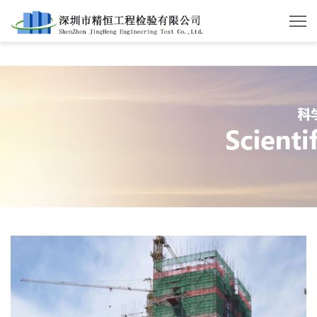
开云体育·开云官方网站