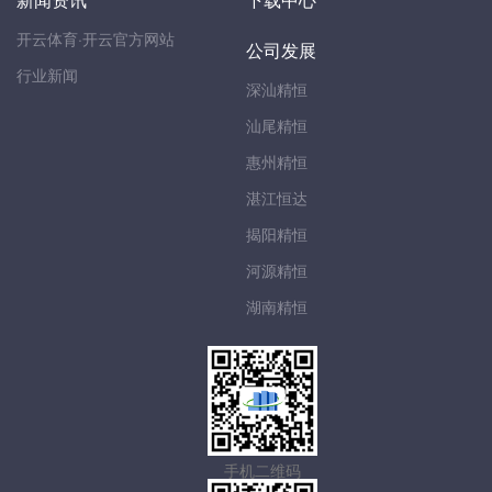
开云体育·开云官方网站
公司发展
行业新闻
深汕精恒
汕尾精恒
惠州精恒
湛江恒达
揭阳精恒
河源精恒
湖南精恒
手机二维码